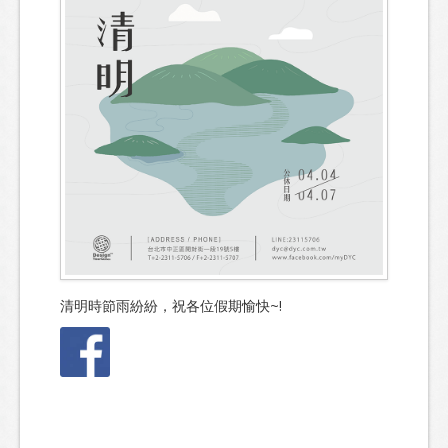
清明時節雨紛紛，祝各位假期愉快~!