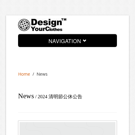
NAVIGATION
News
About
Home
/
News
Services
Process
News
/ 2024 清明節公休公告
Look Book
Contact