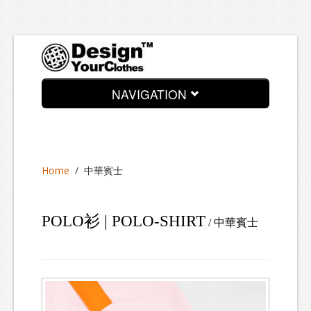
NAVIGATION
News
About
Home
/
中華賓士
Services
Process
POLO衫 | POLO-SHIRT
/ 中華賓士
Look Book
Contact