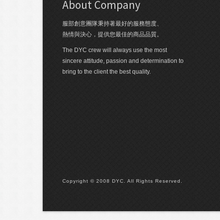
About Company
服部創意團隊秉持著最好的服務態度、
熱情與決心，提供您最佳的商品品質。
The DYC crew will always use the most
sincere attitude, passion and determination to
bring to the client the best quality.
Copyright © 2008 DYC. All Rights Reserved.