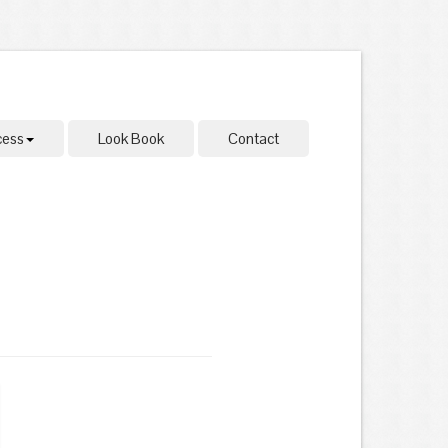
cess
Look Book
Contact