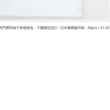
門襟與袖子拼接換色 - 下擺開岔設計 - 日本膠網版印刷 - 60pcs / 21-3