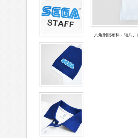
六角網眼布料 - 領片、內