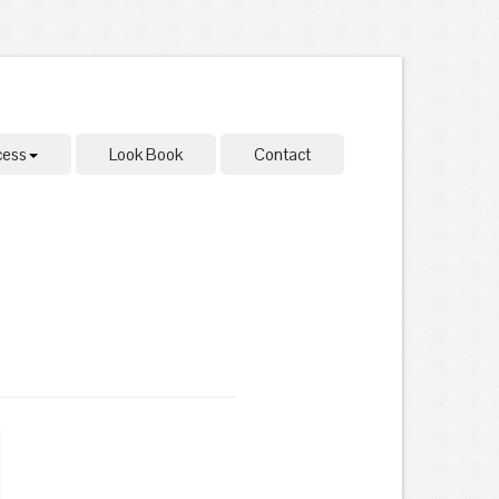
cess
Look Book
Contact