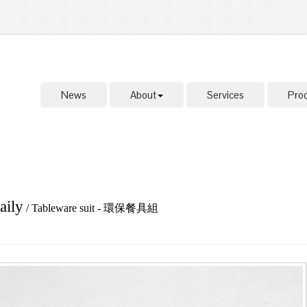
News
About
Services
Pro
aily
/ Tableware suit - 環保餐具組