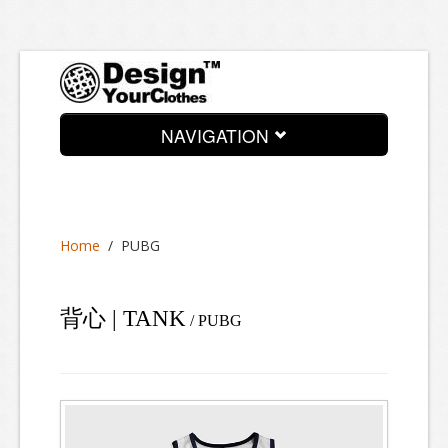
NAVIGATION
News
About
Home
/
PUBG
Services
Process
背心 | TANK
/ PUBG
Look Book
Contact